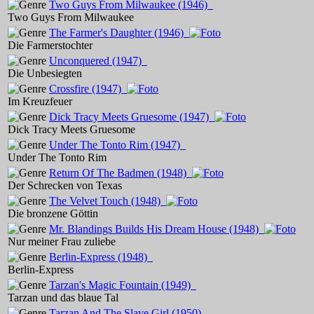
Two Guys From Milwaukee
(1946)
Two Guys From Milwaukee
The Farmer's Daughter
(1946)
Die Farmerstochter
Unconquered
(1947)
Die Unbesiegten
Crossfire
(1947)
Im Kreuzfeuer
Dick Tracy Meets Gruesome
(1947)
Dick Tracy Meets Gruesome
Under The Tonto Rim
(1947)
Under The Tonto Rim
Return Of The Badmen
(1948)
Der Schrecken von Texas
The Velvet Touch
(1948)
Die bronzene Göttin
Mr. Blandings Builds His Dream House
(1948)
Nur meiner Frau zuliebe
Berlin-Express
(1948)
Berlin-Express
Tarzan's Magic Fountain
(1949)
Tarzan und das blaue Tal
Tarzan And The Slave Girl
(1950)