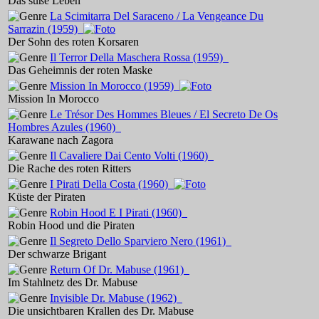
Das süße Leben
La Scimitarra Del Saraceno / La Vengeance Du
Sarrazin
(1959)
Der Sohn des roten Korsaren
Il Terror Della Maschera Rossa
(1959)
Das Geheimnis der roten Maske
Mission In Morocco
(1959)
Mission In Morocco
Le Trésor Des Hommes Bleues / El Secreto De Os
Hombres Azules
(1960)
Karawane nach Zagora
Il Cavaliere Dai Cento Volti
(1960)
Die Rache des roten Ritters
I Pirati Della Costa
(1960)
Küste der Piraten
Robin Hood E I Pirati
(1960)
Robin Hood und die Piraten
Il Segreto Dello Sparviero Nero
(1961)
Der schwarze Brigant
Return Of Dr. Mabuse
(1961)
Im Stahlnetz des Dr. Mabuse
Invisible Dr. Mabuse
(1962)
Die unsichtbaren Krallen des Dr. Mabuse