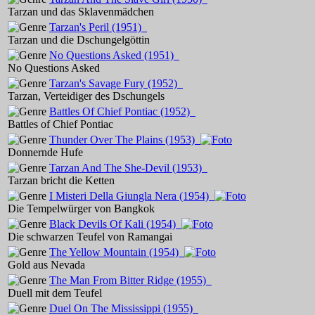
Tarzan und das Sklavenmädchen
Tarzan's Peril
(1951)
Tarzan und die Dschungelgöttin
No Questions Asked
(1951)
No Questions Asked
Tarzan's Savage Fury
(1952)
Tarzan, Verteidiger des Dschungels
Battles Of Chief Pontiac
(1952)
Battles of Chief Pontiac
Thunder Over The Plains
(1953)
Donnernde Hufe
Tarzan And The She-Devil
(1953)
Tarzan bricht die Ketten
I Misteri Della Giungla Nera
(1954)
Die Tempelwürger von Bangkok
Black Devils Of Kali
(1954)
Die schwarzen Teufel von Ramangai
The Yellow Mountain
(1954)
Gold aus Nevada
The Man From Bitter Ridge
(1955)
Duell mit dem Teufel
Duel On The Mississippi
(1955)