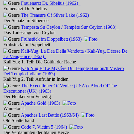
Frauenarzt Dr. Sibelius
(1962)
Frauenarzt Dr. Sibelius
The Treasure Of Silver Lake
(1962)
Der Schatz im Silbersee
Tempesta Su Ceylon / Tempête Sur Ceylon
(1963)
Das Todesauge von Ceylon
Frühstück im Doppelbett
(1963)
Frühstück im Doppelbett
Kali-Yug, La Dea Della Vendetta / Kali-Yug, Déesse De
La Vengeance
(1963)
Kali Yug 1. Teil: Die Göttin der Rache
Kali-Yug Et Le Mystère Du Temple Hindou/Il Mistero
Del Tempio Indiano
(1963)
Kali Yug 2. Teil: Aufruhr in Indien
The Executioner Of Venice (USA) / Blood Of The
Executioner (UK)
(1963)
Der Henker von Venedig
Apache Gold
(1963)
Winnetou 1
Apaches Last Battle
(1963/64)
Old Shatterhand
Code 7, Victim 5
(1964)
Die Verdammten der blauen Berge