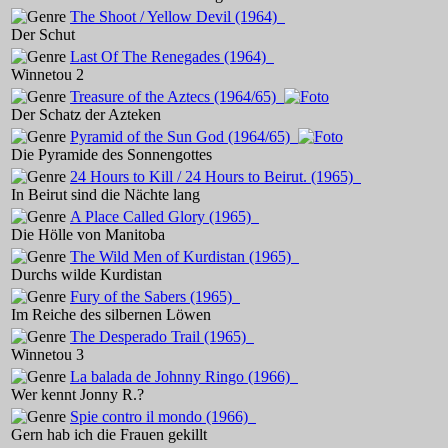
The Shoot / Yellow Devil
(1964)
Der Schut
Last Of The Renegades
(1964)
Winnetou 2
Treasure of the Aztecs
(1964/65)
Der Schatz der Azteken
Pyramid of the Sun God
(1964/65)
Die Pyramide des Sonnengottes
24 Hours to Kill / 24 Hours to Beirut.
(1965)
In Beirut sind die Nächte lang
A Place Called Glory
(1965)
Die Hölle von Manitoba
The Wild Men of Kurdistan
(1965)
Durchs wilde Kurdistan
Fury of the Sabers
(1965)
Im Reiche des silbernen Löwen
The Desperado Trail
(1965)
Winnetou 3
La balada de Johnny Ringo
(1966)
Wer kennt Jonny R.?
Spie contro il mondo
(1966)
Gern hab ich die Frauen gekillt