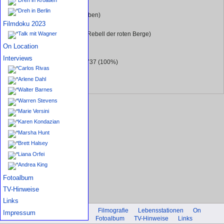
1.6%
Dreh in Berlin
Robert (aus: Das süße Leben)
Filmdoku 2023
7.5%
Talk mit Wagner
Mangas Coloradas (aus: Rebell der roten Berge)
6.6%
On Location
Interviews
Abgegebene Stimmen: 1737 (100%)
Carlos Rivas
Arlene Dahl
Walter Barnes
Warren Stevens
Marie Versini
Karen Kondazian
Marsha Hunt
Brett Halsey
Liana Orfei
Andrea King
Fotoalbum
TV-Hinweise
Links
Einführung
Biografie
Filmografie
Lebensstationen
On
Impressum
Location
Interviews
Fotoalbum
TV-Hinweise
Links