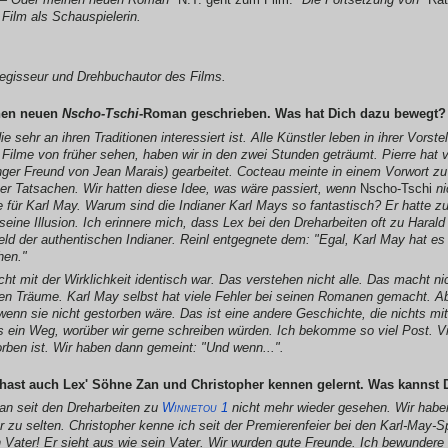
Film als Schauspielerin.
egisseur und Drehbuchautor des Films.
nen neuen
Nscho-Tschi
-Roman geschrieben. Was hat Dich dazu bewegt?
ie sehr an ihren Traditionen interessiert ist. Alle Künstler leben in ihrer Vorst
e Filme von früher sehen, haben wir in den zwei Stunden geträumt. Pierre hat
nger Freund von Jean Marais) gearbeitet. Cocteau meinte in einem Vorwort z
ber Tatsachen. Wir hatten diese Idee, was wäre passiert, wenn
Nscho-Tschi
ni
e für Karl May. Warum sind die Indianer Karl Mays so fantastisch? Er hatte 
seine Illusion. Ich erinnere mich, dass Lex bei den Dreharbeiten oft zu Harald
feld der authentischen Indianer. Reinl entgegnete dem: "Egal, Karl May hat 
hen."
ht mit der Wirklichkeit identisch war. Das verstehen nicht alle. Das macht n
n Träume. Karl May selbst hat viele Fehler bei seinen Romanen gemacht. Ab
wenn sie nicht gestorben wäre. Das ist eine andere Geschichte, die nichts m
 uns ein Weg, worüber wir gerne schreiben würden. Ich bekomme so viel Post. 
rben ist. Wir haben dann gemeint: "Und wenn...".
u hast auch Lex' Söhne Zan und Christopher kennen gelernt. Was kannst
Zan seit den Dreharbeiten zu
Winnetou 1
nicht mehr wieder gesehen. Wir hab
 zu selten. Christopher kenne ich seit der Premierenfeier bei den Karl-May-
n Vater! Er sieht aus wie sein Vater. Wir wurden gute Freunde. Ich bewundere 