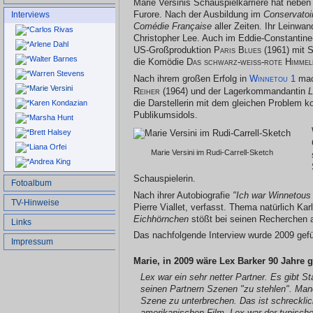
Marie Versinis Schauspielkarriere hat nebe
Furore. Nach der Ausbildung im
Conservatoi
Interviews
Comédie Française
aller Zeiten. Ihr Leinwa
Carlos Rivas
Christopher Lee. Auch im Eddie-Constantine
Arlene Dahl
US-Großproduktion
Paris Blues
(1961) mit S
Walter Barnes
die Komödie
Das schwarz-weiß-rote Himmel
Warren Stevens
Nach ihrem großen Erfolg in
Winnetou 1
mach
Marie Versini
Reiher
(1964) und der Lagerkommandantin
L
die Darstellerin mit dem gleichen Problem k
Karen Kondazian
Publikumsidols.
Marsha Hunt
Brett Halsey
Liana Orfei
Marie Versini im Rudi-Carrell-Sketch
Andrea King
Schauspielerin.
Fotoalbum
Nach ihrer Autobiografie
"Ich war Winnetous
TV-Hinweise
Pierre Viallet, verfasst. Thema natürlich Ka
Eichhörnchen
stößt bei seinen Recherchen 
Links
Das nachfolgende Interview wurde 2009 gefüh
Impressum
Marie, in 2009 wäre Lex Barker 90 Jahre
Lex war ein sehr netter Partner. Es gibt St
seinen Partnern Szenen "zu stehlen". Manc
Szene zu unterbrechen. Das ist schrecklic
amerikanischen Film. Lex war der typische 