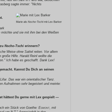
asberg sagte immer: "Nichts
t.
Marie als
Nscho-Tschi
mit Lex Barker
ark
n möchte und sie mit ihm bei den Weißen
 zu
Nscho-Tschi
erinnern?
sche Weise ohne Sattel reiten. Vor allem
große Hilfe. Harald Reinl wollte die
ten." Ich habe es geschafft. Dank Lex!
 gemacht. Kannst Du Dich an seinen
Lifar. Das war ein orientalischer Tanz.
den Aufnahmen sehr begeistert und meinte:
et hättest Du gerne mit Lex gespielt —
auch ein Stück von Goethe:
Egmont
, mit
sel um N.T."
Angesiedelt in den