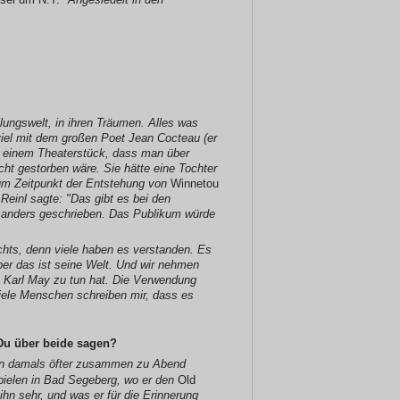
ellungswelt, in ihren Träumen. Alles was
 viel mit dem großen Poet Jean Cocteau (er
u einem Theaterstück, dass man über
cht gestorben wäre. Sie hätte eine Tochter
zum Zeitpunkt der Entstehung von
Winnetou
 Reinl sagte: "Das gibt es bei den
es anders geschrieben. Das Publikum würde
ichts, denn viele haben es verstanden. Es
er das ist seine Welt. Und wir nehmen
it Karl May zu tun hat. Die Verwendung
Viele Menschen schreiben mir, dass es
 Du über beide sagen?
en damals öfter zusammen zu Abend
Spielen in Bad Segeberg, wo er den
Old
ihn sehr, und was er für die Erinnerung