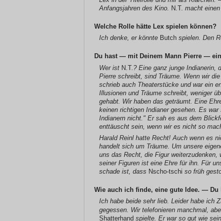
Anfangsjahren des Kino.
N.T.
macht einen 
Welche Rolle hätte Lex spielen können?
Ich denke, er könnte
Butch
spielen. Den R
Du hast — mit Deinem Mann Pierre — ei
Wer ist
N.T.
? Eine ganz junge Indianerin, d
Pierre schreibt, sind Träume. Wenn wir di
schrieb auch Theaterstücke und war ein e
Illusionen und Träume schreibt, weniger ü
gehabt. Wir haben das geträumt. Eine Ehr
keinen richtigen Indianer gesehen. Es war 
Indianern nicht." Er sah es aus dem Blick
enttäuscht sein, wenn wir es nicht so mac
Harald Reinl hatte Recht! Auch wenn es nic
handelt sich um Träume. Um unsere eigene
uns das Recht, die Figur weiterzudenken, 
seiner Figuren ist eine Ehre für ihn. Für
schade ist, dass
Nscho-tschi
so früh gesto
Wie auch ich finde, eine gute Idee. — D
Ich habe beide sehr lieb. Leider habe ich 
gegessen. Wir telefonieren manchmal, aber
Shatterhand
spielte. Er war so gut wie sei