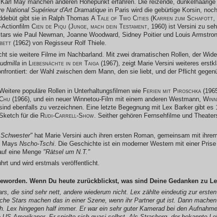
n Karl May manchen anderen Höhepunkt erfahren. Die reizende, dunkelhaarige 
re National Supérieur d'Art Dramatique
in Paris wird die gebürtige Korsin, noc
nddebüt gibt sie in Ralph Thomas
A Tale of Two Cities (Karren zum Schafott
,
-Actionfilm
Cien de Piqu (Junge, mach dein Testament
, 1960) ist Versini zu s
tars wie Paul Newman, Joanne Woodward, Sidney Poitier und Louis Armstrong.
bett
(1962) von Regisseur Rolf Thiele.
t sie weitere Filme im Nachbarland. Mit zwei dramatischen Rollen, der Wid
udmilla
in
Liebesnächte in der Taiga
(1967), zeigt Marie Versini weiteres erstk
onfrontiert: der Wahl zwischen dem Mann, den sie liebt, und der Pflicht gege
Weitere populäre Rollen in Unterhaltungsfilmen wie
Ferien mit Piroschka
(196
Chu
(1966), und ein neuer Winnetou-Film mit einem anderen Westmann,
Winn
sind ebenfalls zu verzeichnen. Eine letzte Begegnung mit Lex Barker gibt e
Sketch für die
Rudi-Carrell-Show
. Seither gehören Fernsehfilme und Theater
 Schwester"
hat Marie Versini auch ihren ersten Roman, gemeinsam mit ihrem
rl Mays
Nscho-Tschi
. Die Geschichte ist ein moderner Western mit einer Prise
auf eine Menge
"Rätsel um N.T."
rt und wird erstmals veröffentlicht.
 geworden. Wenn Du heute zurückblickst, was sind Deine Gedanken zu L
ars, die sind sehr nett, andere wiederum nicht. Lex zählte eindeutig zur ersten
he Stars machen das in einer Szene, wenn ihr Partner gut ist. Dann machen s
h. Lex hingegen half immer. Er war ein sehr guter Kamerad bei den Aufnahme
US-Amerikaner. Er spielte sich quasi selbst. Als Strasberg, der bekannte Lehr