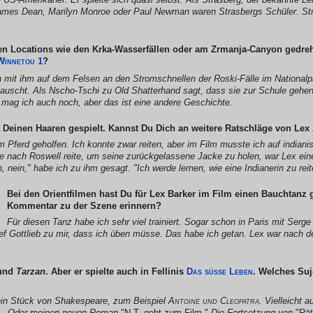
James Dean, Marilyn Monroe oder Paul Newman waren Strasbergs Schüler. Str
en Locations wie den Krka-Wasserfällen oder am Zrmanja-Canyon gedreh
Winnetou 1
?
h mit ihm auf dem Felsen an den Stromschnellen der Roski-Fälle im Nationalp
lauscht. Als
Nscho-Tschi
zu
Old Shatterhand
sagt, dass sie zur Schule gehe
mag ich auch noch, aber das ist eine andere Geschichte.
 Deinen Haaren gespielt. Kannst Du Dich an weitere Ratschläge von Lex
 Pferd geholfen. Ich konnte zwar reiten, aber im Film musste ich auf indiani
ne nach Roswell reite, um seine zurückgelassene Jacke zu holen, war Lex eine 
 nein," habe ich zu ihm gesagt. "Ich werde lernen, wie eine Indianerin zu rei
Bei den Orientfilmen hast Du für Lex Barker im Film einen Bauchtanz
Kommentar zu der Szene erinnern?
Für diesen Tanz habe ich sehr viel trainiert. Sogar schon in Paris mit Serge 
ef Gottlieb zu mir, dass ich üben müsse. Das habe ich getan. Lex war nach 
und
Tarzan
. Aber er spielte auch in Fellinis
Das süße Leben
. Welches Suj
 ein Stück von Shakespeare, zum Beispiel
Antoine und Cleopatra
. Vielleicht 
— Oder meinen neuen Roman
"N.T. geht zum Film."
Die Fortsetzung von
"Rät