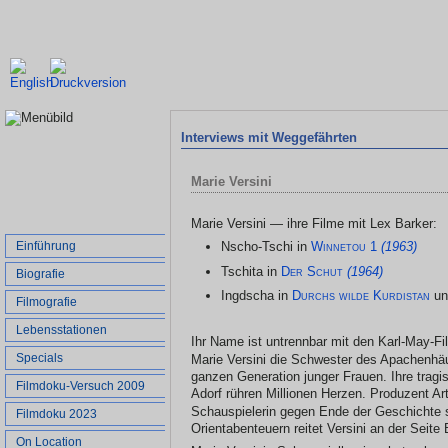
Interviews mit Weggefährten
Marie Versini
Marie Versini — ihre Filme mit Lex Barker:
Einführung
Nscho-Tschi in
Winnetou 1
(1963)
Tschita in
Der Schut
(1964)
Biografie
Ingdscha in
Durchs wilde Kurdistan
u
Filmografie
Lebensstationen
Ihr Name ist untrennbar mit den Karl-May-F
Specials
Marie Versini die Schwester des Apachenhä
ganzen Generation junger Frauen. Ihre tragi
Filmdoku-Versuch 2009
Adorf rühren Millionen Herzen. Produzent Art
Schauspielerin gegen Ende der Geschichte
Filmdoku 2023
Orientabenteuern reitet Versini an der Seite
On Location