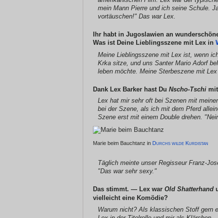
mein Mann Pierre und ich seine Schule. 
vortäuschen!" Das war Lex.
Ihr habt in Jugoslawien an wunderschön
Was ist Deine Lieblingsszene mit Lex in
Meine Lieblingsszene mit Lex ist, wenn ic
Krka sitze, und uns
Santer
Mario Adorf be
leben möchte. Meine Sterbeszene mit Lex 
Dank Lex Barker hast Du
Nscho-Tschi
mit
Lex hat mir sehr oft bei Szenen mit meinem
bei der Szene, als ich mit dem Pferd allei
Szene erst mit einem Double drehen. "Nein,
Marie beim Bauchtanz in
Durchs wilde Kurdistan
Täglich meinte unser Regisseur Franz-Jos
"Das war sehr sexy."
Das stimmt. — Lex war
Old Shatterhand
vielleicht eine Komödie?
Warum nicht? Als klassischen Stoff gern
Lex in der Titelrolle und mir als
Klärchen
. 