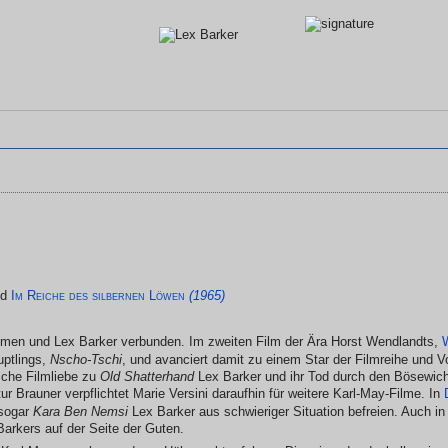
nd
Im Reiche des silbernen Löwen
(1965)
ilmen und Lex Barker verbunden. Im zweiten Film der Ära Horst Wendlandts,
uptlings,
Nscho-Tschi
, und avanciert damit zu einem Star der Filmreihe und Vo
sche Filmliebe zu
Old Shatterhand
Lex Barker und ihr Tod durch den Bösewic
ur Brauner verpflichtet Marie Versini daraufhin für weitere Karl-May-Filme. In
 sogar
Kara Ben Nemsi
Lex Barker aus schwieriger Situation befreien. Auch in
 Barkers auf der Seite der Guten.