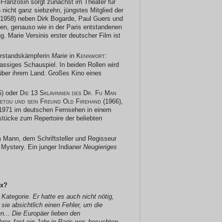
Französin sorgt zunächst im Theater für
h nicht ganz siebzehn, jüngstes Mitglied der
 1958) neben Dirk Bogarde, Paul Guers und
ehen, genauso wie in der Paris entstandenen
 Marie Versinis erster deutscher Film ist
erstandskämpferin
Marie
in
Kennwort:
lassiges Schauspiel. In beiden Rollen wird
nüber ihrem Land. Großes Kino eines
5) oder
Die 13 Sklavinnen des Dr. Fu Man
etou und sein Freund Old Firehand
(1966),
s 1971 im deutschen Fernsehen in einem
stücke zum Repertoire der beliebten
 Mann, dem Schriftsteller und Regisseur
 Mystery. Ein junger Indianer
Neugieriges
ex?
 Kategorie. Er hatte es auch nicht nötig,
ie absichtlich einen Fehler, um die
n... Die Europäer lieben den
er, fast ein Jahr in Paris war, besuchten