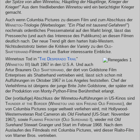
der Spitze von allen
Winnetou
, Häuptling der Häuptlinge, Krieger der
Krieger!"
Aus dem friedliebenden
Winnetou
wird ein berüchtigter Krieger
gemacht.
Auch wenn Columbia Pictures zu diesem Film und zum Abschluss der
Winnetou
-Triologie (Werbeslogan:
"Ein Pfad mit tausend Gefahren!"
)
nochmals ordentliches Pressematerial auf den Markt bringt, lässt das
Presseecho (und auch das Interesse des Publikums) an diesen Filmen
deutlich nach. Der neue Trend gilt dem harten Italo-Western.
Nichtsdestotrotz bieten die Kritiken der
Variety
zu den
Old-
Shatterhand
-Filmen mit Lex Barker interessante Einblicke.
Winnetous
Tod in "
The Desperado Trail
"
(Winnetou III)
läuft 1967 in den U.S.A. Und auch
Artur Brauners
Old Shatterhand
, der dort von Goldstone Film
Enterprises als Shatterhand vertrieben wird, lässt sich schon mit
Aufführungen im Oktober 1967 in Los Angeles feststellen. Chef der
Verleihfirma ist übrigens der junge Brite John Goldstone, der später mit
der Produktion von Monty-Python-Filme Berühmtheit erlangt.
Der (vorläufige) Abschluss der Winnetou-Aufführungen in US-Kinos sind
Thunder at the Border (Winnetou und sein Freund Old Firehand)
, der
von Columbia Pictures sogar weltweit verliehen wird, mit Hollywood-
Westernveteran Rod Cameron als
Old Firehand
(US-Start: November
1967), sowie
Flaming Frontier (Old Surehand I)
, wieder mit
Old
Surehand
Stewart Granger und Start im Februar 1968. Nach dem
Auslaufen des Filmdeals mit Columbia Pictures, wird dieser Rialto-Film
von Warner Bros. vertrieben.