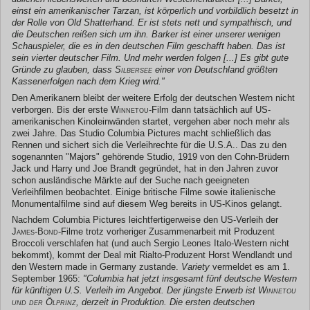
einst ein amerikanischer
Tarzan
, ist körperlich und vorbildlich besetzt in
der Rolle von
Old Shatterhand
. Er ist stets nett und sympathisch, und
die Deutschen reißen sich um ihn. Barker ist einer unserer wenigen
Schauspieler, die es in den deutschen Film geschafft haben. Das ist
sein vierter deutscher Film. Und mehr werden folgen [...] Es gibt gute
Gründe zu glauben, dass
Silbersee
einer von Deutschland größten
Kassenerfolgen nach dem Krieg wird."
Den Amerikanern bleibt der weitere Erfolg der deutschen Western nicht
verborgen. Bis der erste
Winnetou
-Film dann tatsächlich auf US-
amerikanischen Kinoleinwänden startet, vergehen aber noch mehr als
zwei Jahre. Das Studio Columbia Pictures macht schließlich das
Rennen und sichert sich die Verleihrechte für die U.S.A.. Das zu den
sogenannten "Majors" gehörende Studio, 1919 von den Cohn-Brüdern
Jack und Harry und Joe Brandt gegründet, hat in den Jahren zuvor
schon ausländische Märkte auf der Suche nach geeigneten
Verleihfilmen beobachtet. Einige britische Filme sowie italienische
Monumentalfilme sind auf diesem Weg bereits in US-Kinos gelangt.
Nachdem Columbia Pictures leichtfertigerweise den US-Verleih der
James-Bond
-Filme trotz vorheriger Zusammenarbeit mit Produzent
Broccoli verschlafen hat (und auch Sergio Leones Italo-Western nicht
bekommt), kommt der Deal mit Rialto-Produzent Horst Wendlandt und
den Western made in Germany zustande.
Variety
vermeldet es am 1.
September 1965:
"Columbia hat jetzt insgesamt fünf deutsche Western
für künftigen U.S. Verleih im Angebot. Der jüngste Erwerb ist
Winnetou
und der Ölprinz
, derzeit in Produktion. Die ersten deutschen