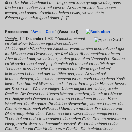
über die Jahre durchmachte... Insgesamt kann gesagt werden, dass
Kinder eine schöne Zeit mit diesem Western im alten Stile haben
werden, und andere Zuschauer haben etwas, wovon sie in
Erinnerungen schwelgen können [...]".
Presseschau: "
Apache Gold
"
(Winnetou I)
Variety
, 12. Dezember 1963:
"Zunächst einmal
ist Karl Mays Winnetou irgendwie amüsant.
Als 'der große Häuptling der Apachen' wurde er eine unsterbliche Figur
für Millionen von Deutschen, die Karl Mays Abenteuerliteratur lasen.
Aber in dem Land, wo er 'lebte', in den guten alten Vereinigten Staaten,
ist
Winnetou
unbekannt [...] Ziemlich interessant ist natürlich die
Tatsache, dass deutsche Filmproduzenten 'Westerngedanken'
bekommen haben und das sie fähig sind, eine Westernkost
herauszubringen, die sowohl spannend ist als auch durchgehend Spaß
bietet. Das trifft auf
Winnetou
zu [...] er ist fast in jeder Hinsicht besser
als
Silver Lake
. Was vor einigen Jahren unglaublich schien, wurde
Realität: Die Deutschen können Western machen, die mit der Masse
von Hollywoods Durchschnittswestern konkurrieren können. Horst
Wendland, der die ganze Produktion überwachte, war gut beraten, den
Film nicht strikt nach Hollywood-Muster zu stricken. Der Macher von
Rialto sorgt dafür, dass
Winnetou
einen wesentlichen europäischen
Touch bekam und 'ein romantisch deutsches Flair'. Das, so seltsam es
klingt, macht
Winnetou
irgendwie speziell. Es ist ein erfrischender
Film. Das ist ein Film für die ganze Familie. Die herkömmlichen