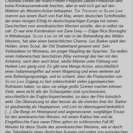
Columbia-Verleih der Rialto-Preben Philipsen-Jadran-Produktion wird
keine Kinokassenrekorde brechen, aber er wird sich gut auf den
Märkten als Western-Action behaupten.
The Treasure of Silver Lake
stammt aus einem Buch von Karl May, einem deutschen Schriftsteller,
der einen riesigen Erfolg im deutschsprachigen Europa mit seinen
Geschichten vom amerikanischen Western erzielte, den er selbst nie
sah. Er war eine Kombination von Zane Grey — Edgar Rice Burroughs
in Mitteleuropa.
Silver Lake
ist oft naiv in der Behandlung des Wilden
Westens, hat aber einen beträchtlichen Charme. Lex Barker spielt den
Helden, einen Scout, der
Old Shatterhand
genannt wird. Sein
Verbündeter ist
Winnetou
, ein junger Häuptling der Apachen. Sie wollen
einen Indianerschatz beschützen (May vermengt das hier mit den
Azteken), nach dem auch böse, weiße Männer unter Führung von
Herbert Lom gierig sind. Es gibt eine Menge Action, einschließlich
eines Indianerangriffes auf einen Wagenzug und eines weiteren auf
eine Befestigungsanlage, und es scheint, dass die Produzenten von
Silver Lake
Zugang zu fast unbeschränkt vielen jugoslawischen
Rothäuten haben, so dass sie einige große Szenen machen können.
Viele, wenn nicht alle der Schauspieler sind synchronisiert,
einschließlich der Englischsprechenden, so dass der Film künstlich
wirkt. Die Übersetzung ist aber besser als die meisten ihrer Art. Barker
ist glaubwürdig als Hauptperson, und Lom ist überzeugend bedrohlich
[...]. Die Berge im Hintergrund sind angemessener, sorgfältiger Ersatz
für den amerikanischen Westen, mit einem Kaktus hier und da.
Eingefleischte Fans neuer Filme opfern im schlimmsten Fall 80
Minuten für diese Studie des amerikanischen Westens, wie er durch
das Teleobjektiv eines deutschen Autoren und später von europäischen