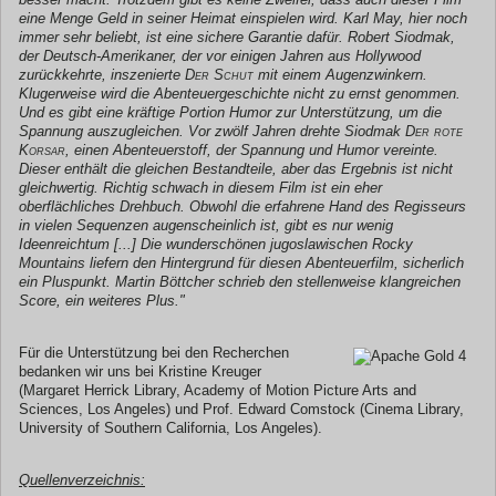
eine Menge Geld in seiner Heimat einspielen wird. Karl May, hier noch
immer sehr beliebt, ist eine sichere Garantie dafür. Robert Siodmak,
der Deutsch-Amerikaner, der vor einigen Jahren aus Hollywood
zurückkehrte, inszenierte
Der Schut
mit einem Augenzwinkern.
Klugerweise wird die Abenteuergeschichte nicht zu ernst genommen.
Und es gibt eine kräftige Portion Humor zur Unterstützung, um die
Spannung auszugleichen. Vor zwölf Jahren drehte Siodmak
Der rote
Korsar
, einen Abenteuerstoff, der Spannung und Humor vereinte.
Dieser enthält die gleichen Bestandteile, aber das Ergebnis ist nicht
gleichwertig. Richtig schwach in diesem Film ist ein eher
oberflächliches Drehbuch. Obwohl die erfahrene Hand des Regisseurs
in vielen Sequenzen augenscheinlich ist, gibt es nur wenig
Ideenreichtum [...] Die wunderschönen jugoslawischen Rocky
Mountains liefern den Hintergrund für diesen Abenteuerfilm, sicherlich
ein Pluspunkt. Martin Böttcher schrieb den stellenweise klangreichen
Score, ein weiteres Plus."
Für die Unterstützung bei den Recherchen
bedanken wir uns bei Kristine Kreuger
(Margaret Herrick Library, Academy of Motion Picture Arts and
Sciences, Los Angeles) und Prof. Edward Comstock (Cinema Library,
University of Southern California, Los Angeles).
Quellenverzeichnis: