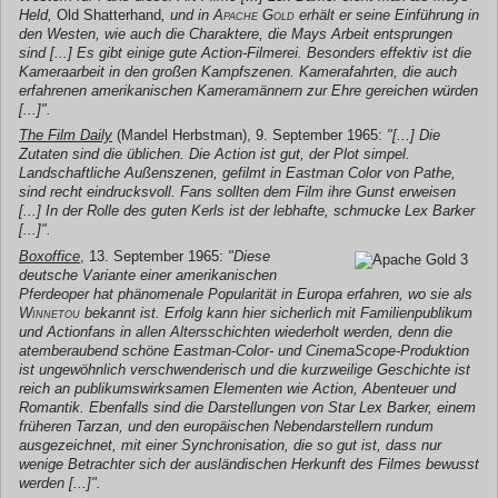
Held,
Old Shatterhand
, und in
Apache Gold
erhält er seine Einführung in
den Westen, wie auch die Charaktere, die Mays Arbeit entsprungen
sind [...] Es gibt einige gute Action-Filmerei. Besonders effektiv ist die
Kameraarbeit in den großen Kampfszenen. Kamerafahrten, die auch
erfahrenen amerikanischen Kameramännern zur Ehre gereichen würden
[...]".
The Film Daily
(Mandel Herbstman), 9. September 1965:
"[...] Die
Zutaten sind die üblichen. Die Action ist gut, der Plot simpel.
Landschaftliche Außenszenen, gefilmt in Eastman Color von Pathe,
sind recht eindrucksvoll. Fans sollten dem Film ihre Gunst erweisen
[...] In der Rolle des guten Kerls ist der lebhafte, schmucke Lex Barker
[...]".
Boxoffice
, 13. September 1965:
"Diese
deutsche Variante einer amerikanischen
Pferdeoper hat phänomenale Popularität in Europa erfahren, wo sie als
Winnetou
bekannt ist. Erfolg kann hier sicherlich mit Familienpublikum
und Actionfans in allen Altersschichten wiederholt werden, denn die
atemberaubend schöne Eastman-Color- und CinemaScope-Produktion
ist ungewöhnlich verschwenderisch und die kurzweilige Geschichte ist
reich an publikumswirksamen Elementen wie Action, Abenteuer und
Romantik. Ebenfalls sind die Darstellungen von Star Lex Barker, einem
früheren Tarzan, und den europäischen Nebendarstellern rundum
ausgezeichnet, mit einer Synchronisation, die so gut ist, dass nur
wenige Betrachter sich der ausländischen Herkunft des Filmes bewusst
werden [...]".