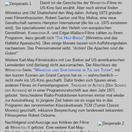
Damit ist die Geschichte der
Winnetou
-Filme im
US-Kino fast erzählt. Aber noch einmal finden
Winnetou
und
Old Shatterhand
den Weg dahin. Anfang 1973 gründen
zwei Filmenthusiasten, Robert Saxton und Roy Molina, eine neue
Gesellschaft namens
Hampton International
(die bis ca. 1975 existieren
wird). Sie spezialisieren sich auf den Verleih von europäischen
Genrefilmen.
Kommissar-X
- und
Edgar-Wallace
-Filme zählen zu ihrem
Programm, dazu gesellt sich "
The Half-Breed
" (Winnetou und das
Halbblut Apanatschi). Über einige Monate lassen sich Aufführungsdaten
nachweisen. Das Pressematerial wirbt:
"Action! Die Apachen sind die
Guten!"
Weitere Karl-May-Filmeinsätze mit Lex Barker auf US-amerikanischen
Leinwänden sind (bislang) nicht auszumachen. Der Abschluss der
Winnetou
-Serie, "
Winnetou und Shatterhand im Tal der Toten
", mit
den kurzen Szenen am Grand Canyon hat es — wahrscheinlich —
nicht mehr ins US-Kino geschafft. Dafür finden sich Spuren eines
anderen Filmes im Fernsehprogramm.
Treasure of Aztecs (Der Schatz
der Azteken)
ist in einer Programmzeitschrift aus dem Jahr 1971
gelistet. Verschiedene Rialto-Produktionen kommen immer mal wieder
zur Ausstrahlung. In jüngerer Zeit haben sie es sogar bis in das
Programm des renommierten Klassikerkanals TCM (Turner Classic
Movies) geschafft, inklusive Besprechung vom landesweit bekannten
Filmexperten Robert Osborne.
Nachfolgend sind Auszüge aus Kritiken der Filme
ab
Winnetou II
gelistet. Eine weitere Karl-May-