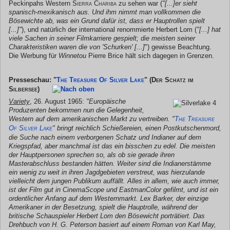
Peckinpahs Western
Sierra Chariba
zu sehen war (
"[...]er sieht
spanisch-mexikanisch aus. Und ihm nimmt man vollkommen die
Bösewichte ab, was ein Grund dafür ist, dass er Hauptrollen spielt
[...]"
), und natürlich der international renommierte Herbert Lom (
"[...] hat
viele Sachen in seiner Filmkarriere gespielt; die meisten seiner
Charakteristiken waren die von 'Schurken' [...]
") gewisse Beachtung.
Die Werbung für
Winnetou
Pierre Brice hält sich dagegen in Grenzen.
Presseschau: "
The Treasure Of Silver Lake
"
(Der Schatz im
Silbersee)
Variety
, 26. August 1965:
"Europäische
Produzenten bekommen nun die Gelegenheit,
Western auf dem amerikanischen Markt zu vertreiben. "
The Treasure
Of Silver Lake
" bringt reichlich Schießereien, einen Postkutschenmord,
die Suche nach einem verborgenen Schatz und Indianer auf dem
Kriegspfad, aber manchmal ist das ein bisschen zu edel. Die meisten
der Hauptpersonen sprechen so, als ob sie gerade ihren
Masterabschluss bestanden hätten. Weiter sind die Indianerstämme
ein wenig zu weit in ihren Jagdgebieten verstreut, was hierzulande
vielleicht dem jungen Publikum auffällt. Alles in allem, wie auch immer,
ist der Film gut in CinemaScope und EastmanColor gefilmt, und ist ein
ordentlicher Anfang auf dem Westernmarkt. Lex Barker, der einzige
Amerikaner in der Besetzung, spielt die Hauptrolle, während der
britische Schauspieler Herbert Lom den Bösewicht porträtiert. Das
Drehbuch von H. G. Peterson basiert auf einem Roman von Karl May,