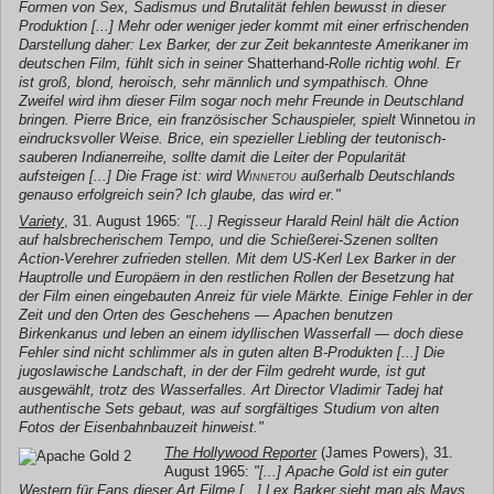
Formen von Sex, Sadismus und Brutalität fehlen bewusst in dieser
Produktion [...] Mehr oder weniger jeder kommt mit einer erfrischenden
Darstellung daher: Lex Barker, der zur Zeit bekannteste Amerikaner im
deutschen Film, fühlt sich in seiner
Shatterhand
-Rolle richtig wohl. Er
ist groß, blond, heroisch, sehr männlich und sympathisch. Ohne
Zweifel wird ihm dieser Film sogar noch mehr Freunde in Deutschland
bringen. Pierre Brice, ein französischer Schauspieler, spielt
Winnetou
in
eindrucksvoller Weise. Brice, ein spezieller Liebling der teutonisch-
sauberen Indianerreihe, sollte damit die Leiter der Popularität
aufsteigen [...] Die Frage ist: wird
Winnetou
außerhalb Deutschlands
genauso erfolgreich sein? Ich glaube, das wird er."
Variety
, 31. August 1965:
"[...] Regisseur Harald Reinl hält die Action
auf halsbrecherischem Tempo, und die Schießerei-Szenen sollten
Action-Verehrer zufrieden stellen. Mit dem US-Kerl Lex Barker in der
Hauptrolle und Europäern in den restlichen Rollen der Besetzung hat
der Film einen eingebauten Anreiz für viele Märkte. Einige Fehler in der
Zeit und den Orten des Geschehens — Apachen benutzen
Birkenkanus und leben an einem idyllischen Wasserfall — doch diese
Fehler sind nicht schlimmer als in guten alten B-Produkten [...] Die
jugoslawische Landschaft, in der der Film gedreht wurde, ist gut
ausgewählt, trotz des Wasserfalles. Art Director Vladimir Tadej hat
authentische Sets gebaut, was auf sorgfältiges Studium von alten
Fotos der Eisenbahnbauzeit hinweist."
The Hollywood Reporter
(James Powers), 31.
August 1965:
"[...]
Apache Gold
ist ein guter
Western für Fans dieser Art Filme [...] Lex Barker sieht man als Mays