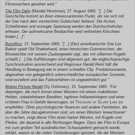
Filmemachern gesehen wird."
The Film Daily
(Mandel Herstman), 27. August 1965:
"[...] Die
Geschichte kommt an ihren interessantesten Punkt, als sie sich mit
der Gier nach dem versteckten Goldschatz befasst. Die Action,
Schießereien und erzeugte Spannung werden den Durchschnittsfan
erfreuen. Der aufmerksame Beobachter wird verbreitete Klischees
finden [...]".
Boxoffice
, 13. September 1965:
"[...] (Der) amerikanische Star Lex
Barker spielt
Old Shatterhand
, einen heroischen Gutmenschen, der
Bösewichter mit seinem Zaubergewehr jagt, das mit silbernen Kugeln
schießt [...] Die Aufführungen sind allgemein gut, die englischsprachige
Synchronisation ausreichend und Regisseur Harald Reinl hält die
Handlung in Bewegung wie in einem schnellen Clip. Produktionswerte,
abgesehen von gelegentlich unterschiedlicher europäischer Szenerie,
sind exzellent und das Farbverfahren ist ungewöhnlich gut."
Motion Picture Herald
(Sy Oshinsky), 15. September 1965:
"Für
diejenigen, die noch immer einen Western mit einem makellosen
Helden, unbekehrbaren Banditen, tapferen Indianerkriegern und einer
schönen Frau in Gefahr bevorzugen, ist
Treasure of Silver Lake
zu
empfehlen. Ohne psychologische Nuancen und andere Feinheiten, die
über die Jahre dazugekommen sind, um einen Western 'erwachsener'
zu machen, zeigt dieser Film einen harten Westen, mit Kugeln und
Pfeilen, die dauernd in alle Richtungen fliegen. Dass der Film in Europa
mit zum großen Teil ausländischen Schauspielern gemacht wurde,
erklärt, warum er die vielen Veränderungen ignoriert, die der Western