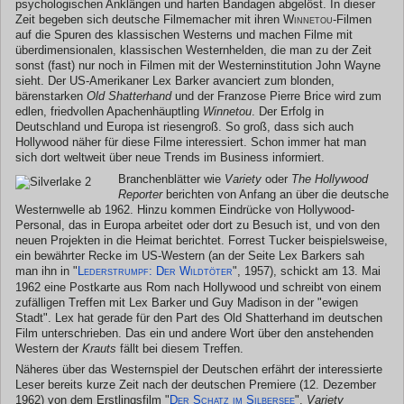
psychologischen Anklängen und harten Bandagen abgelöst. In dieser
Zeit begeben sich deutsche Filmemacher mit ihren
Winnetou
-Filmen
auf die Spuren des klassischen Westerns und machen Filme mit
überdimensionalen, klassischen Westernhelden, die man zu der Zeit
sonst (fast) nur noch in Filmen mit der Westerninstitution John Wayne
sieht. Der US-Amerikaner Lex Barker avanciert zum blonden,
bärenstarken
Old Shatterhand
und der Franzose Pierre Brice wird zum
edlen, friedvollen Apachenhäuptling
Winnetou
. Der Erfolg in
Deutschland und Europa ist riesengroß. So groß, dass sich auch
Hollywood näher für diese Filme interessiert. Schon immer hat man
sich dort weltweit über neue Trends im Business informiert.
Branchenblätter wie
Variety
oder
The Hollywood
Reporter
berichten von Anfang an über die deutsche
Westernwelle ab 1962. Hinzu kommen Eindrücke von Hollywood-
Personal, das in Europa arbeitet oder dort zu Besuch ist, und von den
neuen Projekten in die Heimat berichtet. Forrest Tucker beispielsweise,
ein bewährter Recke im US-Western (an der Seite Lex Barkers sah
man ihn in "
Lederstrumpf: Der Wildtöter
", 1957), schickt am 13. Mai
1962 eine Postkarte aus Rom nach Hollywood und schreibt von einem
zufälligen Treffen mit Lex Barker und Guy Madison in der "ewigen
Stadt". Lex hat gerade für den Part des Old Shatterhand im deutschen
Film unterschrieben. Das ein und andere Wort über den anstehenden
Western der
Krauts
fällt bei diesem Treffen.
Näheres über das Westernspiel der Deutschen erfährt der interessierte
Leser bereits kurze Zeit nach der deutschen Premiere (12. Dezember
1962) von dem Erstlingsfilm "
Der Schatz im Silbersee
".
Variety