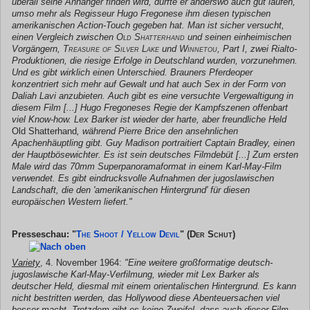
überall seine Anhänger finden wird, dürfte er anderswo auch gut laufen,
umso mehr als Regisseur Hugo Fregonese ihm diesen typischen
amerikanischen Action-Touch gegeben hat. Man ist sicher versucht,
einen Vergleich zwischen
Old Shatterhand
und seinen einheimischen
Vorgängern,
Treasure of Silver Lake
und
Winnetou
, Part I, zwei Rialto-
Produktionen, die riesige Erfolge in Deutschland wurden, vorzunehmen.
Und es gibt wirklich einen Unterschied. Brauners Pferdeoper
konzentriert sich mehr auf Gewalt und hat auch Sex in der Form von
Daliah Lavi anzubieten. Auch gibt es eine versuchte Vergewaltigung in
diesem Film [...] Hugo Fregoneses Regie der Kampfszenen offenbart
viel Know-how. Lex Barker ist wieder der harte, aber freundliche Held
Old Shatterhand
, während Pierre Brice den ansehnlichen
Apachenhäuptling gibt. Guy Madison portraitiert Captain Bradley, einen
der Hauptbösewichter. Es ist sein deutsches Filmdebüt [...] Zum ersten
Male wird das 70mm Superpanoramaformat in einem Karl-May-Film
verwendet. Es gibt eindrucksvolle Aufnahmen der jugoslawischen
Landschaft, die den 'amerikanischen Hintergrund' für diesen
europäischen Western liefert."
Presseschau: "
The Shoot / Yellow Devil
"
(Der Schut)
Variety
, 4. November 1964:
"Eine weitere großformatige deutsch-
jugoslawische Karl-May-Verfilmung, wieder mit Lex Barker als
deutscher Held, diesmal mit einem orientalischen Hintergrund. Es kann
nicht bestritten werden, das Hollywood diese Abenteuersachen viel
besser macht. Trotzdem gibt es keine Zweifel, dass auch dieser Film