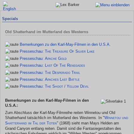
Specials
Old Shatterhand im Mutterland des Westerns
Bemerkungen zu den Karl-May-Filmen in den U.S.A.
Presseschau:
The Treasure Of Silver Lake
Presseschau:
Apache Gold
Presseschau:
Last Of The Renegades
Presseschau:
The Desperado Trail
Presseschau:
Apaches Last Battle
Presseschau:
The Shoot / Yellow Devil
Bemerkungen zu den Karl-May-Filmen in den
U.S.A.:
Zum Abschluss der Karl-May-Filmreihe reiten Winnetou und Old
Shatterhand tatsächlich im Mutterland des Westerns. In "
Winnetou und
Shatterhand im Tal der Toten
" (1968) sieht man Mays Helden am
Grand Canyon entlang reiten. Damit sind die Fantasiegestalten des
sächsischen Fabulierers wirklich im "Wilden Westen" angekommen.