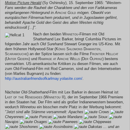
Motion Picture Herald
(Sy Oshinsky), 15. September 1965:
"Western-
Fans werden die Rauheit der Charaktere und den von Farbkameras
eingefangenen Hintergrund in
Apache Gold
mögen. Obwohl von
europäischen Filmemachern produziert, und in Jugoslawien gefilmt,
behandelt Apache Gold den Geist des alten Westen richtig
eindrucksvoll [...]".
Nach den beiden
Winnetou
-Filmen mit Old
Shatterhand Lex Barker, bringt Columbia Pictures im
folgenden Jahr auch
Old Surehand
Stewart Granger ins US-Kino. Mit
dem früheren Hollywood-Star (
König Salomons Diamanten,
Scaramouche
) an der Spitze lassen sich die Filme
Frontier Hellcat
(Unter Geiern
) und
Rampage at Apache Wells (Der Ölprinz
) bestens
vermarkten. US-amerikanische Kritiken zu diesen Filmen, wie auch
zum Old-Firehand-Film mit Rod Cameron, sind auf den Internetseiten
(von Marlies Bugmann) zu finden:
http://australianfriendsofkarlmay.yolasite.com/
.
Nächster
Old-Shatterhand
-Film mit Lex Barker in dessen Heimat ist
Last of the Renegades (Winnetou II
), der im September 1966 Premiere
in den Staaten hat. Der Film wird als großer Indianerwestern beworben,
wodurch
Winnetou
ein bisschen mehr Platz in der Werbung bekommt:
"Jetzt sind alle Stämme versammelt: Apaches
Crows
Cheyennes
Poncas
Mandans
Sioux
Navajos
Osages
Pawnees
Chippewas
Shoshones
Assiniboins
Dakotas ... und an