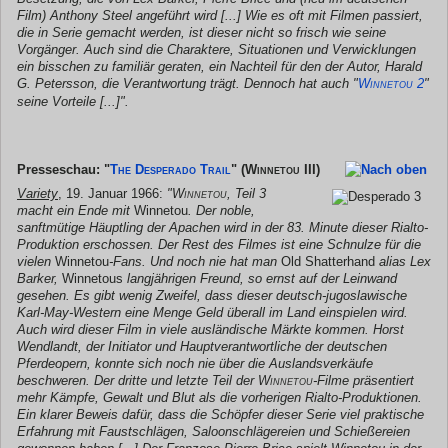
Film) Anthony Steel angeführt wird [...] Wie es oft mit Filmen passiert,
die in Serie gemacht werden, ist dieser nicht so frisch wie seine
Vorgänger. Auch sind die Charaktere, Situationen und Verwicklungen
ein bisschen zu familiär geraten, ein Nachteil für den der Autor, Harald
G. Petersson, die Verantwortung trägt. Dennoch hat auch "
Winnetou 2
"
seine Vorteile [...]".
Presseschau: "
The Desperado Trail
"
(Winnetou III)
Variety
, 19. Januar 1966:
"
Winnetou
, Teil 3
macht ein Ende mit
Winnetou
. Der noble,
sanftmütige Häuptling der Apachen wird in der 83. Minute dieser Rialto-
Produktion erschossen. Der Rest des Filmes ist eine Schnulze für die
vielen
Winnetou
-Fans. Und noch nie hat man
Old Shatterhand
alias Lex
Barker,
Winnetous
langjährigen Freund, so ernst auf der Leinwand
gesehen. Es gibt wenig Zweifel, dass dieser deutsch-jugoslawische
Karl-May-Western eine Menge Geld überall im Land einspielen wird.
Auch wird dieser Film in viele ausländische Märkte kommen. Horst
Wendlandt, der Initiator und Hauptverantwortliche der deutschen
Pferdeopern, konnte sich noch nie über die Auslandsverkäufe
beschweren. Der dritte und letzte Teil der
Winnetou
-Filme präsentiert
mehr Kämpfe, Gewalt und Blut als die vorherigen Rialto-Produktionen.
Ein klarer Beweis dafür, dass die Schöpfer dieser Serie viel praktische
Erfahrung mit Faustschlägen, Saloonschlägereien und Schießereien