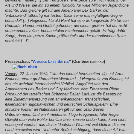
gewonnen haben [...] Der Franzose Pierre Brice spielt
Winnetou
in der
Art und Weise, die ihn zu einem Kinoidol für viele Millionen Jugendliche
machte. Das gleiche gilt für den Amerikaner Lex Barker, der
'entzückend' tatkräftig mit festem Blick seine mannigfaltigen Gegner
behandelt [...] Regisseur Harald Reinl hat eine wirkungsvolle Mixtur von
Brutalität, Humor und Gefühl gefunden, die einem großen Teil der nicht
so anspruchsvollen, kontinentalen Filmbesucher gefällt. Er trägt dafür
Sorge, dass die ganze Sache größtenteils auf der romantischen Seite
verbleibt [...]".
Presseschau: "
Apaches Last Battle
"
(Old Shatterhand)
Variety
, 22. Januar 1964:
"Um das einmal festzuhalten: das ist Artur
Brauners erster großformatiger Western [...] Hergestellt von Brauner, ist
das ein wahrhaft internationales Vehikel. Angeführt von den
Amerikanern Lex Barker und Guy Madison, dem Franzosen Pierre
Brice und der israelischen Schönheit Daliah Lavi, ist die Besetzung
eine Zusammensetzung von amerikanischen, französischen,
italienischen, jugoslawischen und deutschen Schauspielern. Eine
ähnliche Vielfalt an Nationalitäten gilt für den Stab dieses
Unternehmens. Und ein Amerikaner, Hugo Fregonese, führt Regie.
Obwohl man viele Fehler bei
Old Shatterhand
finden kann, kann nicht
verleugnet werden, das dieser 'deutsche Western' viel Geld in diesem
Land einspielen wird. Und unter Berücksichtigung, dass diese Art Film