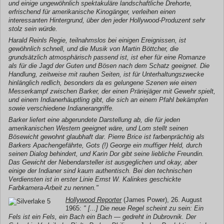
und einige ungewöhnlich spektakuläre landschaftliche Drehorte,
erfrischend für amerikanische Kinogänger, verleihen einen
interessanten Hintergrund, über den jeder Hollywood-Produzent sehr
stolz sein würde.
Harald Reinls Regie, teilnahmslos bei einigen Ereignissen, ist
gewöhnlich schnell, und die Musik von Martin Böttcher, die
grundsätzlich atmosphärisch passend ist, ist eher für eine Romanze
als für die Jagd der Guten und Bösen nach dem Schatz geeignet. Die
Handlung, zeitweise mit rauhen Seiten, ist für Unterhaltungszwecke
hinlänglich redlich, besonders da es gelungene Szenen wie einen
Messerkampf zwischen Barker, der einen Präriejäger mit Gewehr spielt,
und einem Indianerhäuptling gibt, die sich an einem Pfahl bekämpfen
sowie verschiedene Indianerangriffe.
Barker liefert eine abgerundete Darstellung ab, die für jeden
amerikanischen Western geeignet wäre, und Lom stellt seinen
Bösewicht gewohnt glaubhaft dar. Pierre Brice ist farbenprächtig als
Barkers Apachengefährte, Gots (!) George ein muffiger Held, durch
seinen Dialog behindert, und Karin Dor gibt seine liebliche Freundin.
Das Gewicht der Nebendarsteller ist ausgeglichen und okay, aber
einige der Indianer sind kaum authentisch. Bei den technischen
Verdiensten ist in erster Linie Ernst W. Kalinkes geschickte
Farbkamera-Arbeit zu nennen."
Hollywood Reporter
(James Power), 26. August
1965:
" [...] Die neue Regel scheint zu sein: Ein
Fels ist ein Fels, ein Bach ein Bach — gedreht in Dubrovnik. Der