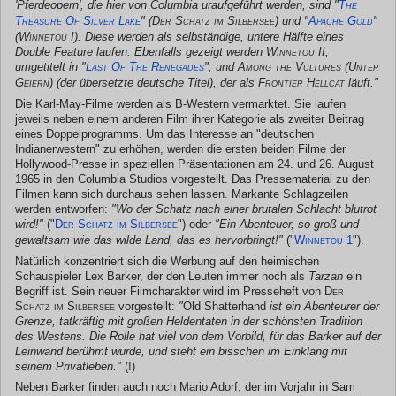
'Pferdeopern', die hier von Columbia uraufgeführt werden, sind "
The
Treasure Of Silver Lake
" (
Der Schatz im Silbersee
) und "
Apache Gold
"
(
Winnetou I
). Diese werden als selbständige, untere Hälfte eines
Double Feature laufen. Ebenfalls gezeigt werden
Winnetou II
,
umgetitelt in "
Last Of The Renegades
", und
Among the Vultures
(
Unter
Geiern
) (der übersetzte deutsche Titel), der als
Frontier Hellcat
läuft."
Die Karl-May-Filme werden als B-Western vermarktet. Sie laufen
jeweils neben einem anderen Film ihrer Kategorie als zweiter Beitrag
eines Doppelprogramms. Um das Interesse an "deutschen
Indianerwestern" zu erhöhen, werden die ersten beiden Filme der
Hollywood-Presse in speziellen Präsentationen am 24. und 26. August
1965 in den Columbia Studios vorgestellt. Das Pressematerial zu den
Filmen kann sich durchaus sehen lassen. Markante Schlagzeilen
werden entworfen:
"Wo der Schatz nach einer brutalen Schlacht blutrot
wird!"
("
Der Schatz im Silbersee
") oder
"Ein Abenteuer, so groß und
gewaltsam wie das wilde Land, das es hervorbringt!"
("
Winnetou 1
").
Natürlich konzentriert sich die Werbung auf den heimischen
Schauspieler Lex Barker, der den Leuten immer noch als
Tarzan
ein
Begriff ist. Sein neuer Filmcharakter wird im Presseheft von
Der
Schatz im Silbersee
vorgestellt:
"
Old Shatterhand
ist ein Abenteurer der
Grenze, tatkräftig mit großen Heldentaten in der schönsten Tradition
des Westens. Die Rolle hat viel von dem Vorbild, für das Barker auf der
Leinwand berühmt wurde, und steht ein bisschen im Einklang mit
seinem Privatleben."
(!)
Neben Barker finden auch noch Mario Adorf, der im Vorjahr in Sam