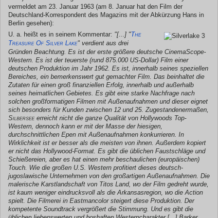
vermeldet am 23. Januar 1963 (am 8. Januar hat den Film der
Deutschland-Korrespondent des Magazins mit der Abkürzung Hans in
Berlin gesehen):
U. a. heißt es in seinem Kommentar:
"[...] "
The
Treasure Of Silver Lake
" verdient aus drei
Gründen Beachtung. Es ist der erste größere deutsche CinemaScope-
Western. Es ist der teuerste (rund 875.000 US-Dollar) Film einer
deutschen Produktion im Jahr 1962. Es ist, innerhalb seines speziellen
Bereiches, ein bemerkenswert gut gemachter Film. Das beinhaltet die
Zutaten für einen groß finanziellen Erfolg, innerhalb und außerhalb
seines heimatlichen Gebietes. Es gibt eine starke Nachfrage nach
solchen großformatigen Filmen mit Außenaufnahmen und dieser eignet
sich besonders für Kunden zwischen 12 und 25. Zugestandenermaßen,
Silbersee
erreicht nicht die ganze Qualität von Hollywoods Top-
Western, dennoch kann er mit der Masse der hiesigen,
durchschnittlichen Epen mit Außenaufnahmen konkurrieren. In
Wirklichkeit ist er besser als die meisten von ihnen. Außerdem kopiert
er nicht das Hollywood-Format. Es gibt die üblichen Faustschläge und
Schießereien, aber es hat einen mehr beschaulichen (europäischen)
Touch. Wie die großen U.S. Western profitiert dieses deutsch-
jugoslawische Unternehmen von den großartigen Außenaufnahmen. Die
malerische Karstlandschaft von Titos Land, wo der Film gedreht wurde,
ist kaum weniger eindrucksvoll als die Arkansasregion, wo die Action
spielt. Die Filmerei in Eastmancolor steigert diese Produktion. Der
kompetente Soundtrack vergrößert die Stimmung. Und es gibt die
üblichen liebenswerten und boshaften Westerncharakter [...] Barker,