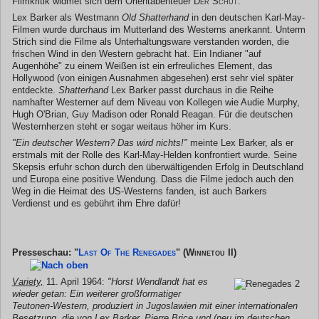
Filmkritik widmet sich dem Orientabenteuer
Der Schut
.
Lex Barker als Westmann
Old Shatterhand
in den deutschen Karl-May-
Filmen wurde durchaus im Mutterland des Westerns anerkannt. Unterm
Strich sind die Filme als Unterhaltungsware verstanden worden, die
frischen Wind in den Western gebracht hat. Ein Indianer "auf
Augenhöhe" zu einem Weißen ist ein erfreuliches Element, das
Hollywood (von einigen Ausnahmen abgesehen) erst sehr viel später
entdeckte.
Shatterhand
Lex Barker passt durchaus in die Reihe
namhafter Westerner auf dem Niveau von Kollegen wie Audie Murphy,
Hugh O'Brian, Guy Madison oder Ronald Reagan. Für die deutschen
Westernherzen steht er sogar weitaus höher im Kurs.
"Ein deutscher Western? Das wird nichts!"
meinte Lex Barker, als er
erstmals mit der Rolle des Karl-May-Helden konfrontiert wurde. Seine
Skepsis erfuhr schon durch den überwältigenden Erfolg in Deutschland
und Europa eine positive Wendung. Dass die Filme jedoch auch den
Weg in die Heimat des US-Westerns fanden, ist auch Barkers
Verdienst und es gebührt ihm Ehre dafür!
Presseschau: "
Last Of The Renegades
"
(Winnetou II)
Variety,
11. April 1964:
"Horst Wendlandt hat es
wieder getan: Ein weiterer großformatiger
Teutonen-Western, produziert in Jugoslawien mit einer internationalen
Besetzung, die von Lex Barker, Pierre Brice und (neu im deutschen