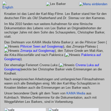
Kroatien ist das Land der Karl-May-Filme. Lex Barker stand hier für den
deutschen Film als
Old Shatterhand
und
Dr. Sternau
vor den Kameras.
Im Mai 2010 fanden nun weitere Aufnahmen für eine filmische
Dokumentation des Lebens von Lex Barker an Originaldrehorten der
sechziger Jahre mit dem Sohn des Schauspielers, Christopher Barker,
statt.
Das Drehteam von
KAMA Media
führte Barker jr. an die
Plitvicer Seen
(
Plitvicer Seen auf Googlemap
), das
Zrmanja-Plateau
(
Zrmanja auf Googlemap
), den
Tulove Grede
am Mali Alan,
die
Krka-Wasserfälle
und nach
Paklenica
(
Paklenica auf
Googlemap
).
Der ehemalige Ferienort
Crvena Luka
(
Crvena Luka auf
Googlemap
)weckte bei Christopher Barker viele Erinnerungen an die
Kindheit.
Nach ereignisreichen Arbeitstagen und umfangreichen Filmaufnahmen
waren sich alle Beteiligten einig: Mit den Karl-May-Schauplätzen in
Kroatien bleiben auch die Erinnerungen an Lex Barker wach.
Unser besonderer Dank gilt dem Team von
KAMA Media
aus
Kulmbach. Weitere Drehtermine für die Dokumentation, auch mit
Weggefährten Lex Barkers, sind in Vorbereitung.